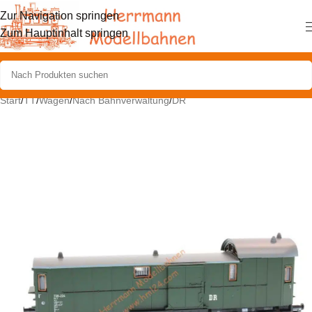
Zur Navigation springen
Zum Hauptinhalt springen
Start
/
TT
/
Wagen
/
Nach Bahnverwaltung
/
DR