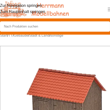
Zur Navigation springen
Zum Hauptinhalt springen
Start
/
TT
/
Gebäude
/
Stadt & Land
/
sonstige