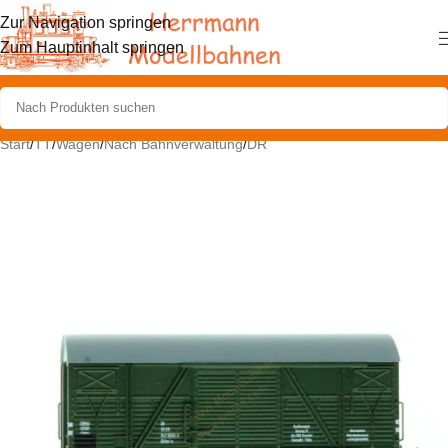
Zur Navigation springen
Zum Hauptinhalt springen
Start
/
TT
/
Wagen
/
Nach Bahnverwaltung
/
DR