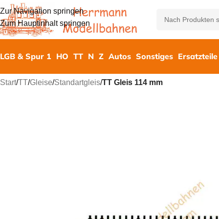
Zur Navigation springen
Zum Hauptinhalt springen
LGB & Spur 1
HO
TT
N
Z
Autos
Sonstiges
Ersatzteile
Start
/
TT
/
Gleise
/
Standartgleis
/
TT Gleis 114 mm