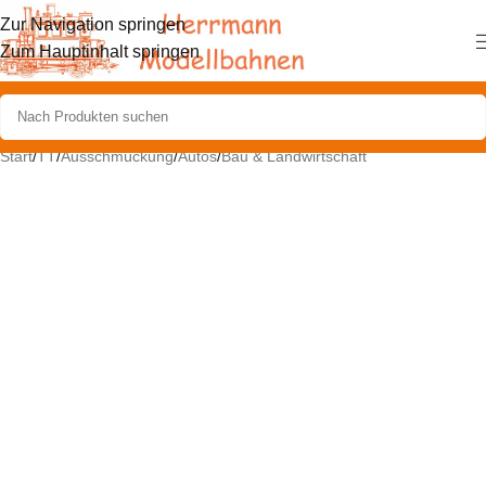
Zur Navigation springen
Zum Hauptinhalt springen
Start
/
TT
/
Ausschmückung
/
Autos
/
Bau & Landwirtschaft