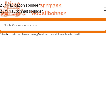
Zur Navigation springen
Zum Hauptinhalt springen
Start
/
TT
/
Ausschmückung
/
Autos
/
Bau & Landwirtschaft