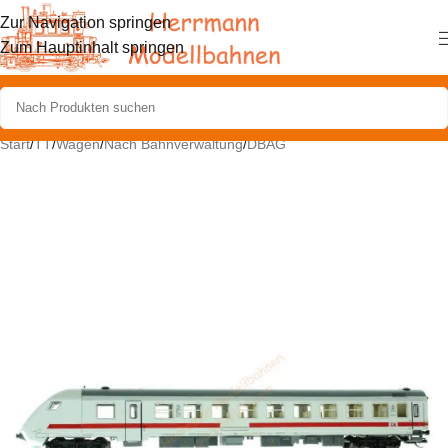
Zur Navigation springen
Zum Hauptinhalt springen
Start
/
TT
/
Wagen
/
Nach Bahnverwaltung
/
DBAG