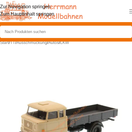
Zur Navigation springen
Zum Hauptinhalt springen
Start
/
TT
/
Ausschmückung
/
Autos
/
LKW