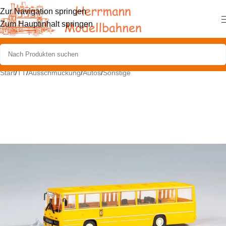
Zur Navigation springen
Zum Hauptinhalt springen
Start
/
TT
/
Ausschmückung
/
Autos
/
Sonstige