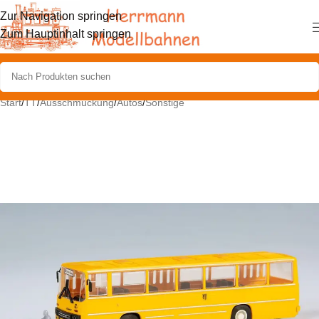
Zur Navigation springen
Zum Hauptinhalt springen
Start
/
TT
/
Ausschmückung
/
Autos
/
Sonstige