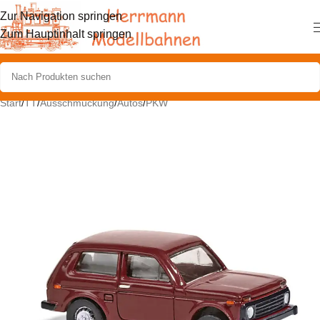
Zur Navigation springen
Zum Hauptinhalt springen
Start
/
TT
/
Ausschmückung
/
Autos
/
PKW