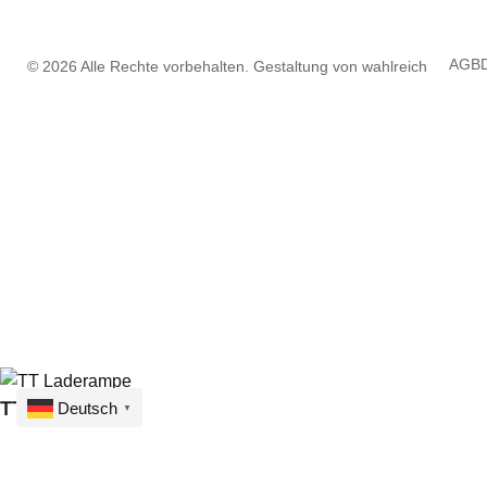
AGB
© 2026 Alle Rechte vorbehalten. Gestaltung von
wahlreich
TT Laderampe
Deutsch
▼
10,00
€
inkl. MwSt.
1 vorrätig