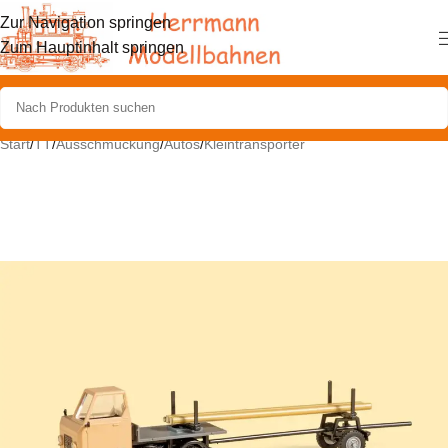
Zur Navigation springen
Zum Hauptinhalt springen
Start
/
TT
/
Ausschmückung
/
Autos
/
Kleintransporter