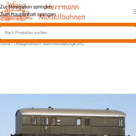
Zur Navigation springen
Zum Hauptinhalt springen
Start
/
TT
/
Wagen
/
Nach Bahnverwaltung
/
DRG