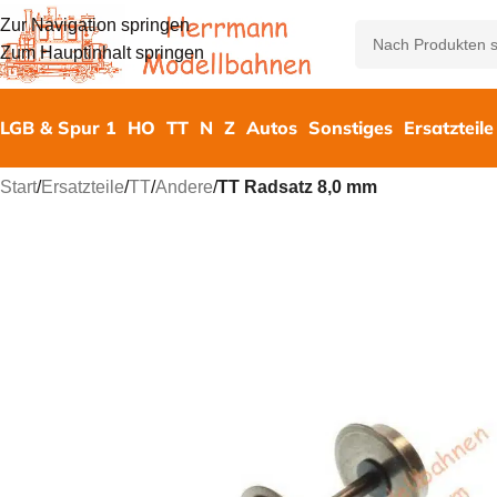
Zur Navigation springen
Zum Hauptinhalt springen
LGB & Spur 1
HO
TT
N
Z
Autos
Sonstiges
Ersatzteile
Start
/
Ersatzteile
/
TT
/
Andere
/
TT Radsatz 8,0 mm