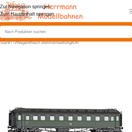
Zur Navigation springen
Zum Hauptinhalt springen
Start
/
TT
/
Wagen
/
Nach Bahnverwaltung
/
DR