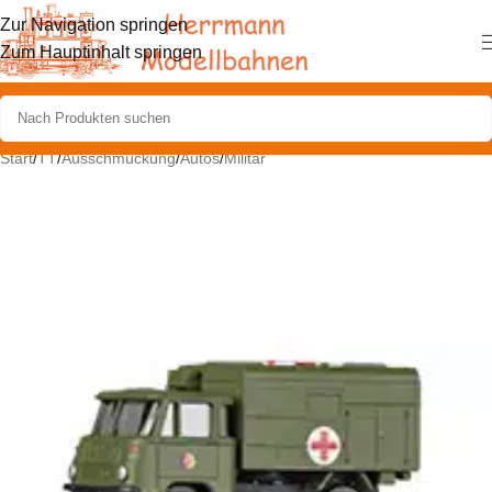
Zur Navigation springen
Zum Hauptinhalt springen
Start
/
TT
/
Ausschmückung
/
Autos
/
Militär