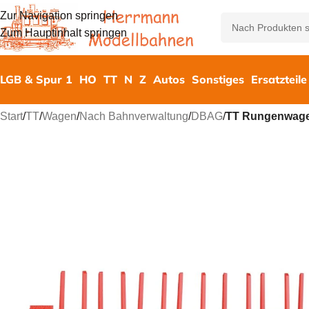
Zur Navigation springen
Zum Hauptinhalt springen
LGB & Spur 1
HO
TT
N
Z
Autos
Sonstiges
Ersatzteile
Start
/
TT
/
Wagen
/
Nach Bahnverwaltung
/
DBAG
/
TT Rungenwage