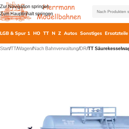
Zur Navigation springen
Zum Hauptinhalt springen
LGB & Spur 1
HO
TT
N
Z
Autos
Sonstiges
Ersatzteile
Start
/
TT
/
Wagen
/
Nach Bahnverwaltung
/
DR
/
TT Säurekesselwag