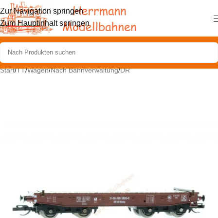
Zur Navigation springen
Zum Hauptinhalt springen
Start
/
TT
/
Wagen
/
Nach Bahnverwaltung
/
DR