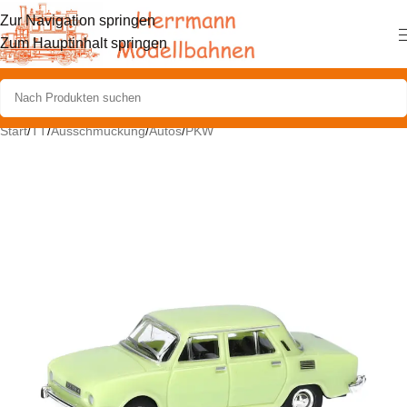
Zur Navigation springen
Zum Hauptinhalt springen
Start
/
TT
/
Ausschmückung
/
Autos
/
PKW