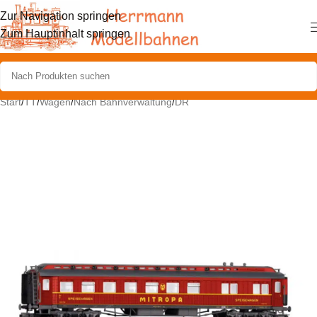
Zur Navigation springen
Zum Hauptinhalt springen
Start
/
TT
/
Wagen
/
Nach Bahnverwaltung
/
DR