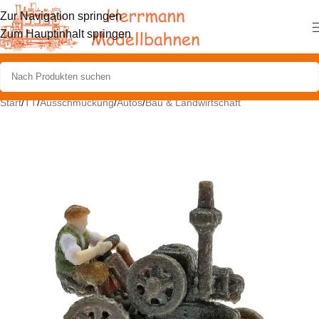
Zur Navigation springen
Zum Hauptinhalt springen
Start
/
TT
/
Ausschmückung
/
Autos
/
Bau & Landwirtschaft