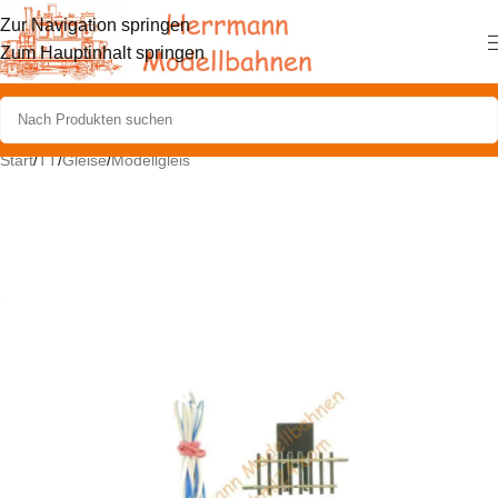
Zur Navigation springen
Zum Hauptinhalt springen
Start
/
TT
/
Gleise
/
Modellgleis