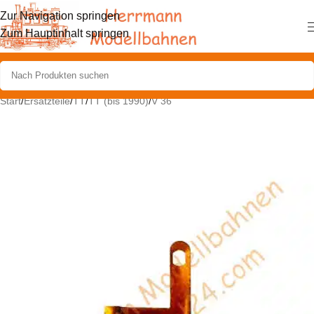
Zur Navigation springen
Zum Hauptinhalt springen
Start
/
Ersatzteile
/
TT
/
TT (bis 1990)
/
V 36