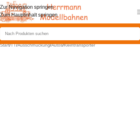
Zur Navigation springen
Zum Hauptinhalt springen
Start
/
TT
/
Ausschmückung
/
Autos
/
Kleintransporter