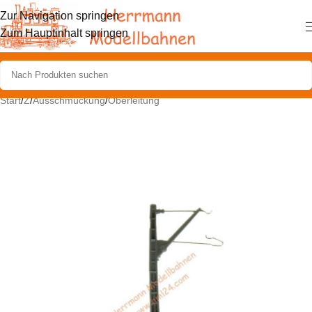
Zur Navigation springen
Zum Hauptinhalt springen
Start
/
Z
/
Ausschmückung
/
Oberleitung