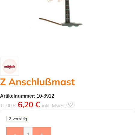
Z Anschlußmast
Artikelnummer:
10-8912
6,20
€
inkl. MwSt.
11,00
€
3 vorrätig
-
+