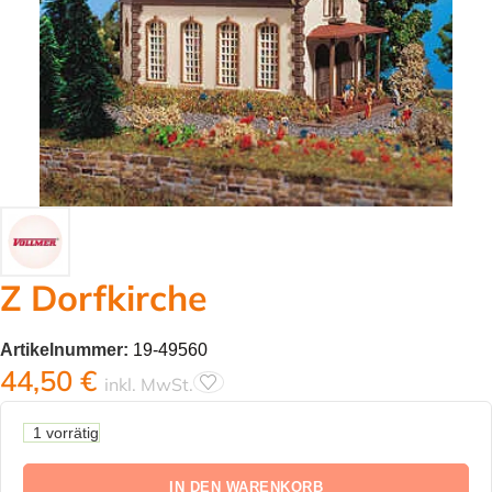
Z Dorfkirche
Artikelnummer:
19-49560
44,50
€
inkl. MwSt.
1 vorrätig
IN DEN WARENKORB