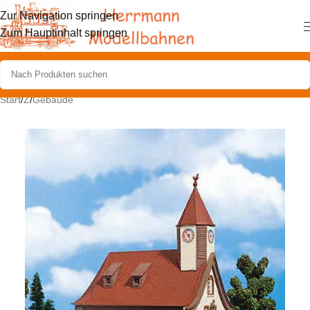
Zur Navigation springen
Zum Hauptinhalt springen
Start
/
Z
/
Gebäude