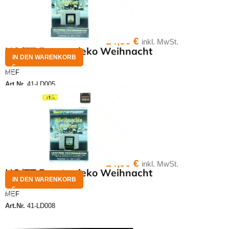
14,50
€
inkl. MwSt.
HO/TT Fensterdeko Weihnacht
IN DEN WARENKORB
MEF
Art.Nr.
41-LD005
14,90
€
inkl. MwSt.
HO/TT Fensterdeko Weihnacht
IN DEN WARENKORB
MEF
Art.Nr.
41-LD008