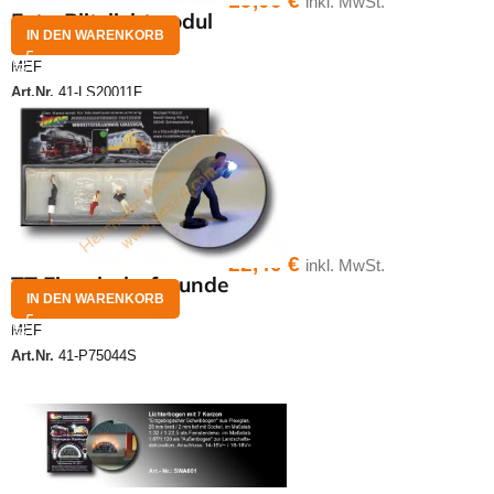
19,00
€
inkl. MwSt.
Foto-Blitzlichtmodul
IN DEN WARENKORB
MEF
Art.Nr.
41-LS20011F
22,40
€
inkl. MwSt.
TT Eisenbahnfreunde
IN DEN WARENKORB
MEF
Art.Nr.
41-P75044S