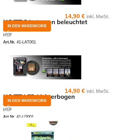
14,90
€
inkl. MwSt.
HO/TT 2 Laternen beleuchtet
IN DEN WARENKORB
MEF
Art.Nr.
41-LAT001
14,90
€
inkl. MwSt.
HO/TT LED Lichterbogen
IN DEN WARENKORB
MEF
Art.Nr.
41-LD001