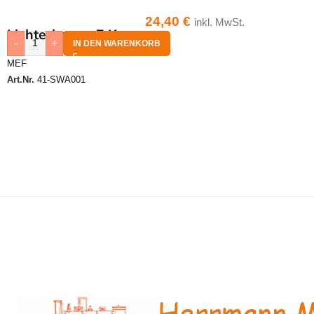
24,40
€
inkl. MwSt.
Lichterbogen 7 Kerzen
-
+
IN DEN WARENKORB
MEF
Art.Nr.
41-SWA001
Herrmann M