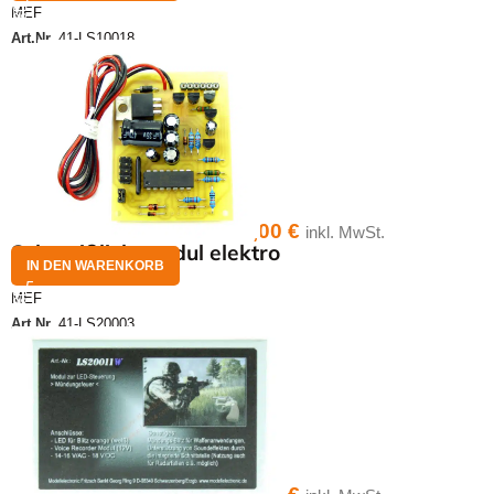
MEF
Art.Nr.
41-LS10018
21,00
€
inkl. MwSt.
Schweißlichtmodul elektro
IN DEN WARENKORB
MEF
Art.Nr.
41-LS20003