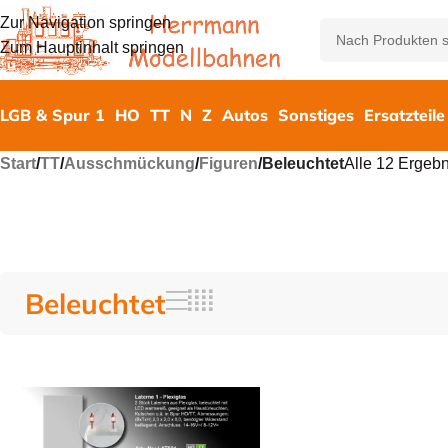
Zur Navigation springen
Zum Hauptinhalt springen
LGB & Spur 1
HO
TT
N
Z
Autos
Sonstiges
Ersatzteile
Start
/
TT
/
Ausschmückung
/
Figuren
/
Beleuchtet
Alle 12 Ergeb
Beleuchtet