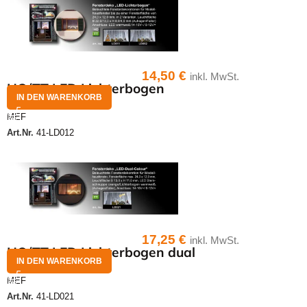
14,50
€
inkl. MwSt.
HO/TT LED Lichterbogen
IN DEN WARENKORB
MEF
Art.Nr.
41-LD012
17,25
€
inkl. MwSt.
HO/TT LED Lichterbogen dual
IN DEN WARENKORB
MEF
Art.Nr.
41-LD021