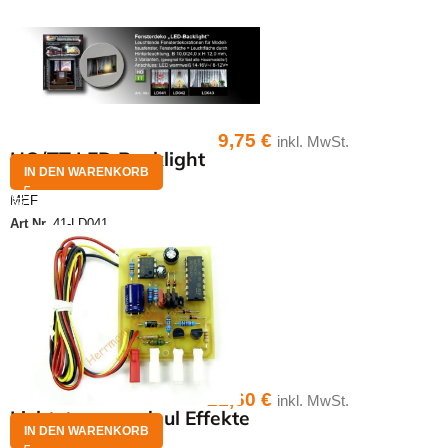
9,75
€
inkl. MwSt.
HO/TT LED Backlight
IN DEN WARENKORB
MEF
Art.Nr.
41-LD041
21,60
€
inkl. MwSt.
Lichtsteuermodeul Effekte
IN DEN WARENKORB