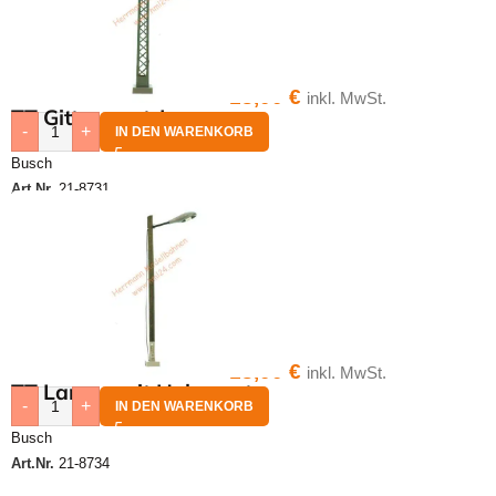
18,00
€
inkl. MwSt.
TT Gittermast-Lampe
-
+
IN DEN WARENKORB
Busch
Art.Nr.
21-8731
18,00
€
inkl. MwSt.
TT Lampe mit Holzmast
-
+
IN DEN WARENKORB
Busch
Art.Nr.
21-8734