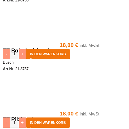
Art.Nr.
21-8736
18,00
€
inkl. MwSt.
TT Bahnhofsleuchte
-
+
IN DEN WARENKORB
Busch
Art.Nr.
21-8737
18,00
€
inkl. MwSt.
TT Pilzleuchte
-
+
IN DEN WARENKORB