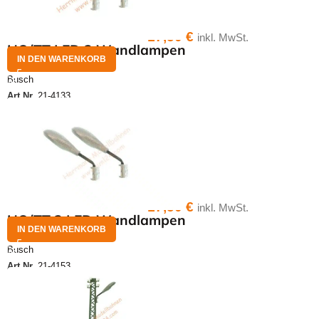
17,50
€
inkl. MwSt.
HO/TT LED 2 Wandlampen
IN DEN WARENKORB
Busch
Art.Nr.
21-4133
17,50
€
inkl. MwSt.
HO/TT 2 LED Wandlampen
IN DEN WARENKORB
Busch
Art.Nr.
21-4153