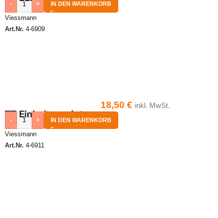
-
+
IN DEN WARENKORB
Viessmann
Art.Nr.
4-6909
18,50
€
inkl. MwSt.
TT Einheitsgaslaterne
-
+
IN DEN WARENKORB
Viessmann
Art.Nr.
4-6911