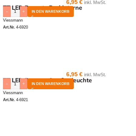
6,95
€
inkl. MwSt.
TT LED Bausatz Parklaterne
-
+
IN DEN WARENKORB
Viessmann
Art.Nr.
4-6920
6,95
€
inkl. MwSt.
TT LED Bausatz Straßenleuchte
-
+
IN DEN WARENKORB
Viessmann
Art.Nr.
4-6921