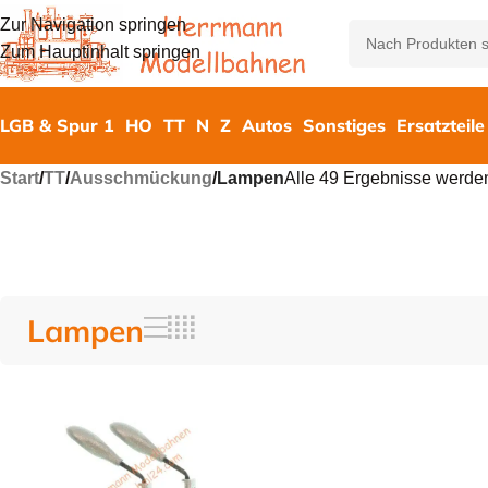
Zur Navigation springen
Zum Hauptinhalt springen
LGB & Spur 1
HO
TT
N
Z
Autos
Sonstiges
Ersatzteile
Start
/
TT
/
Ausschmückung
/
Lampen
Alle 49 Ergebnisse werde
Lampen