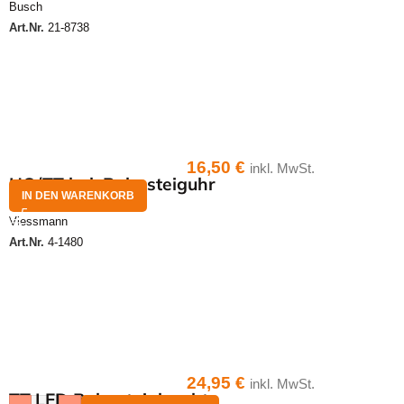
Busch
Art.Nr.
21-8738
16,50
€
inkl. MwSt.
HO/TT bel. Bahnsteiguhr
IN DEN WARENKORB
Viessmann
Art.Nr.
4-1480
24,95
€
inkl. MwSt.
TT LED Bahnsteigleuchte