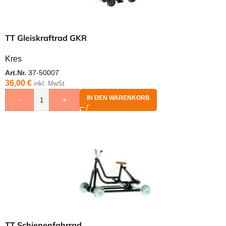
TT Gleiskraftrad GKR
Kres
Art.Nr.
37-50007
36,00
€
inkl. MwSt.
IN DEN WARENKORB
-
+
TT Schienenfahrrad