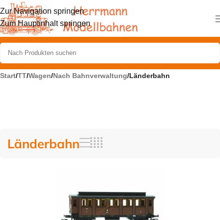
Zur Navigation springen
Zum Hauptinhalt springen
Start
/
TT
/
Wagen
/
Nach Bahnverwaltung
/
Länderbahn
Länderbahn