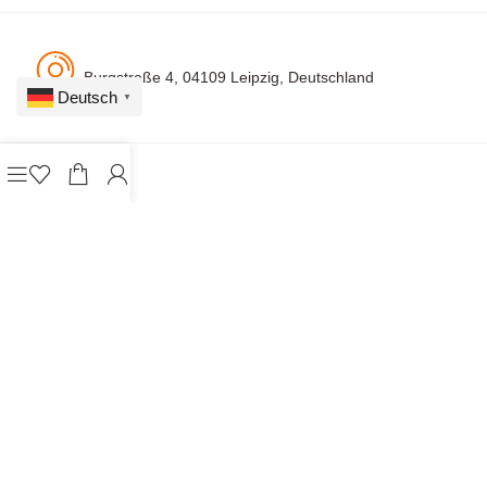
Burgstraße 4, 04109 Leipzig, Deutschland
Deutsch
▼
A
Datens
Impres
Rechtl.
Cookie-
Vertrag
G
chutz
sum
Hinw.
Einstellungen
widerrufen
B
© 2026 Alle Rechte vorbehalten. Gestaltung von
wahlreich