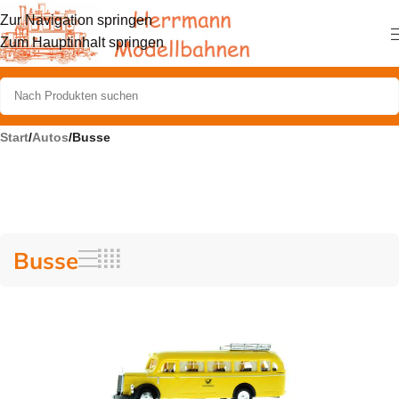
Zur Navigation springen
Zum Hauptinhalt springen
Start
/
Autos
/
Busse
Busse