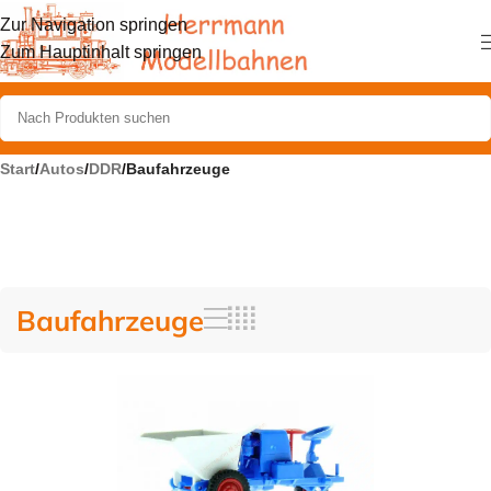
Zur Navigation springen
Zum Hauptinhalt springen
Start
/
Autos
/
DDR
/
Baufahrzeuge
Baufahrzeuge