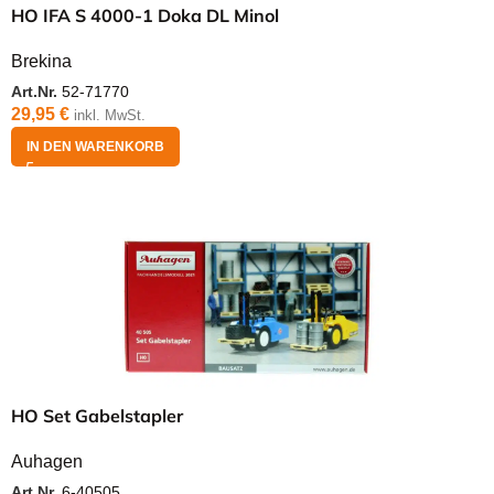
HO IFA S 4000-1 Doka DL Minol
Brekina
Art.Nr.
52-71770
29,95
€
inkl. MwSt.
IN DEN WARENKORB
HO Set Gabelstapler
Auhagen
Art.Nr.
6-40505