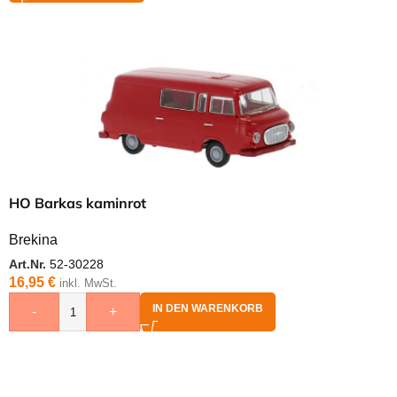
HO Barkas kaminrot
Brekina
Art.Nr.
52-30228
16,95
€
inkl. MwSt.
IN DEN WARENKORB
-
+