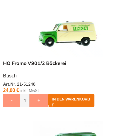
HO Framo V901/2 Bäckerei
Busch
Art.Nr.
21-51248
24,00
€
inkl. MwSt.
IN DEN WARENKORB
-
+