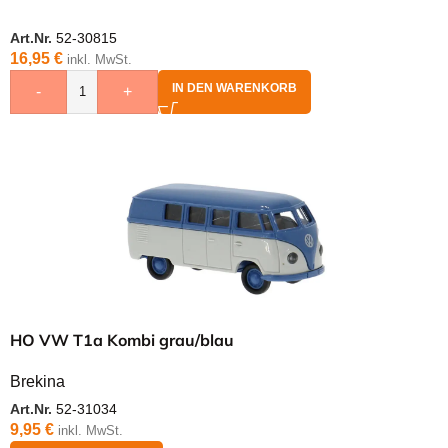
Art.Nr.
52-30815
16,95
€
inkl. MwSt.
IN DEN WARENKORB
-
+
HO VW T1a Kombi grau/blau
Brekina
Art.Nr.
52-31034
9,95
€
inkl. MwSt.