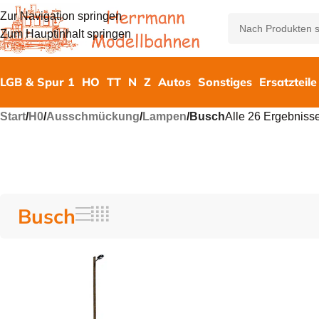
Zur Navigation springen
Zum Hauptinhalt springen
LGB & Spur 1
HO
TT
N
Z
Autos
Sonstiges
Ersatzteile
Start
/
H0
/
Ausschmückung
/
Lampen
/
Busch
Alle 26 Ergebniss
Busch