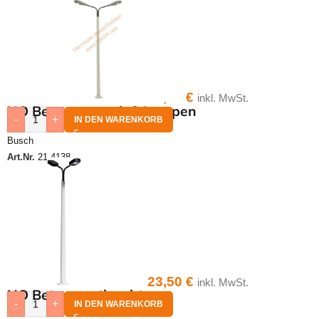
23,50
€
inkl. MwSt.
HO Betonmast mit 2 Lampen
-
+
IN DEN WARENKORB
Busch
Art.Nr.
21-4138
23,50
€
inkl. MwSt.
HO Betonmastleuchte
-
+
IN DEN WARENKORB