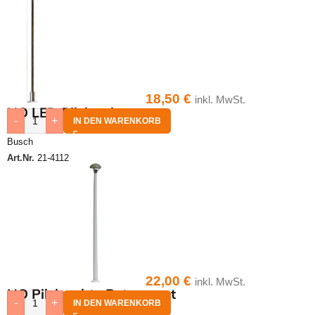
18,50
€
inkl. MwSt.
HO LED Pilzleuchte
-
+
IN DEN WARENKORB
Busch
Art.Nr.
21-4112
22,00
€
inkl. MwSt.
HO Pilzleuchte Betonmast
-
+
IN DEN WARENKORB