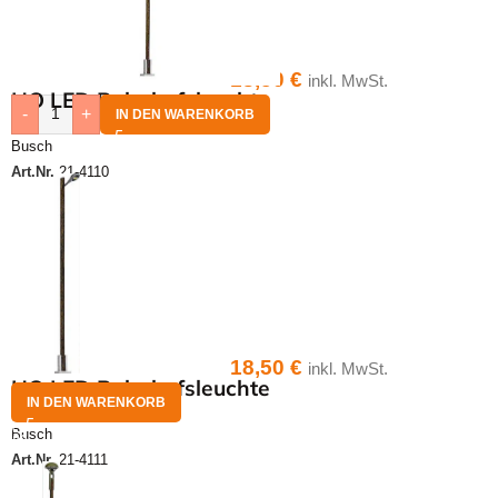
18,50
€
inkl. MwSt.
HO LED Bahnhofsleuchte
-
+
IN DEN WARENKORB
Busch
Art.Nr.
21-4110
18,50
€
inkl. MwSt.
HO LED Bahnhofsleuchte
IN DEN WARENKORB
Busch
Art.Nr.
21-4111