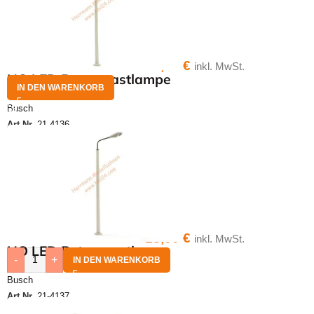
18,00
€
inkl. MwSt.
HO LED Betonmastlampe
IN DEN WARENKORB
Busch
Art.Nr.
21-4136
18,00
€
inkl. MwSt.
HO LED Betonmastlampe
-
+
IN DEN WARENKORB
Busch
Art.Nr.
21-4137