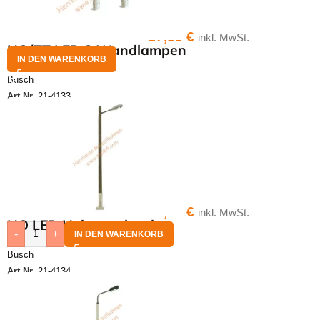
17,50
€
inkl. MwSt.
HO/TT LED 2 Wandlampen
IN DEN WARENKORB
Busch
Art.Nr.
21-4133
18,00
€
inkl. MwSt.
HO LED Holzmastleuchte
-
+
IN DEN WARENKORB
Busch
Art.Nr.
21-4134