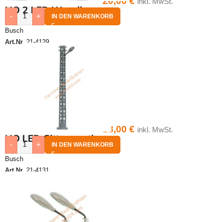
20,00
€
inkl. MwSt.
HO 2 LED Wandlampe
-
+
IN DEN WARENKORB
Busch
Art.Nr.
21-4129
18,00
€
inkl. MwSt.
HO LED Gittermastlampe
-
+
IN DEN WARENKORB
Busch
Art.Nr.
21-4131