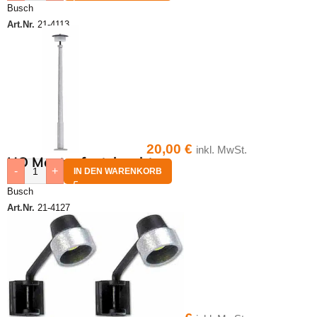
Busch
Art.Nr.
21-4113
20,00
€
inkl. MwSt.
HO Mastaufsatzleuchte
-
+
IN DEN WARENKORB
Busch
Art.Nr.
21-4127