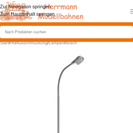
Zur Navigation springen
Zum Hauptinhalt springen
Start
/
H0
/
Ausschmückung
/
Lampen
/
Busch