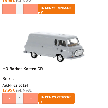
16,95
€
inkl. MwSt.
IN DEN WARENKORB
-
+
HO Barkas Kasten DR
Brekina
Art.Nr.
52-30126
17,95
€
inkl. MwSt.
IN DEN WARENKORB
-
+