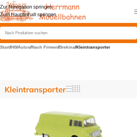
Zur Navigation springen
Zum Hauptinhalt springen
Start
/
H0
/
Autos
/
Nach Firmen
/
Brekina
/
Kleintransporter
Kleintransporter