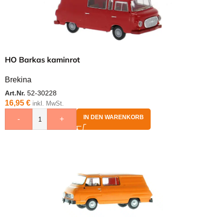
HO Barkas kaminrot
Brekina
Art.Nr.
52-30228
16,95
€
inkl. MwSt.
IN DEN WARENKORB
-
+