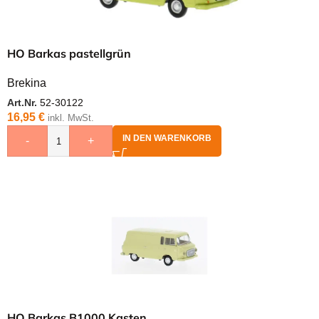
HO Barkas pastellgrün
Brekina
Art.Nr.
52-30122
16,95
€
inkl. MwSt.
IN DEN WARENKORB
-
+
HO Barkas B1000 Kasten