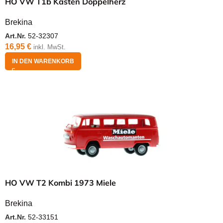
HO VW T1b Kasten Doppelherz
Brekina
Art.Nr.
52-32307
16,95
€
inkl. MwSt.
IN DEN WARENKORB
HO VW T2 Kombi 1973 Miele
Brekina
Art.Nr.
52-33151