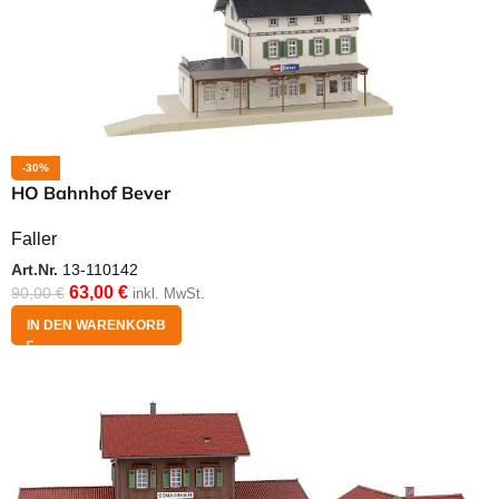
-30%
HO Bahnhof Bever
Faller
Art.Nr.
13-110142
63,00
€
90,00
€
inkl. MwSt.
IN DEN WARENKORB