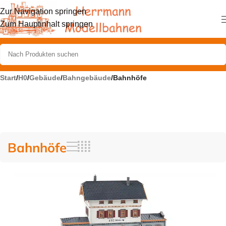
Zur Navigation springen
Zum Hauptinhalt springen
Start
/
H0
/
Gebäude
/
Bahngebäude
/
Bahnhöfe
Bahnhöfe