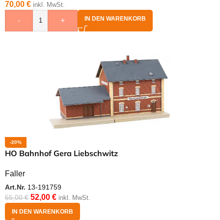
70,00
€
inkl. MwSt.
IN DEN WARENKORB
-
+
-20%
HO Bahnhof Gera Liebschwitz
Faller
Art.Nr.
13-191759
52,00
€
65,00
€
inkl. MwSt.
IN DEN WARENKORB