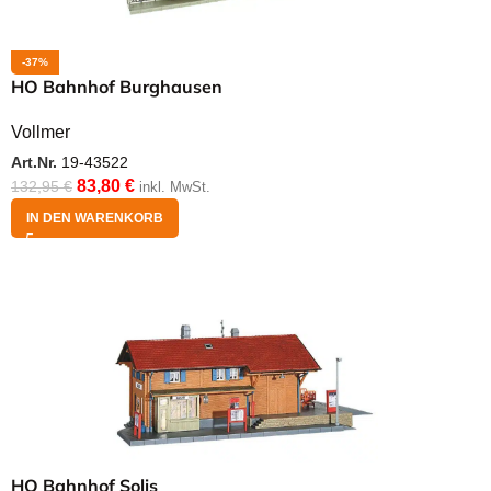
-37%
HO Bahnhof Burghausen
Vollmer
Art.Nr.
19-43522
83,80
€
132,95
€
inkl. MwSt.
IN DEN WARENKORB
HO Bahnhof Solis