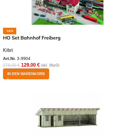
-54%
HO Set Bahnhof Freiberg
Kibri
Art.Nr.
3-9904
129,00
€
279,00
€
inkl. MwSt.
IN DEN WARENKORB