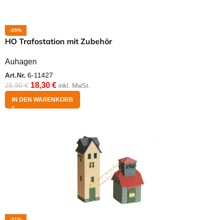
-29%
HO Trafostation mit Zubehör
Auhagen
Art.Nr.
6-11427
18,30
€
25,90
€
inkl. MwSt.
IN DEN WARENKORB
-31%