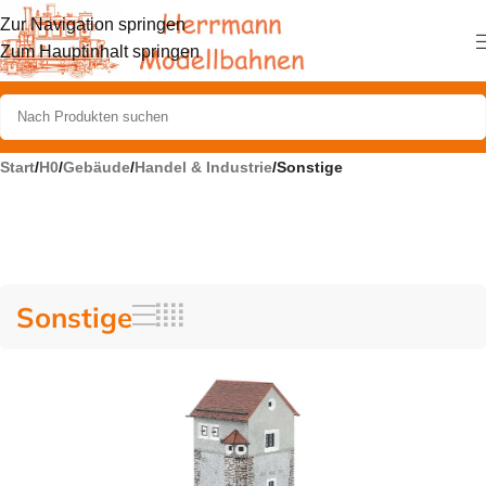
Zur Navigation springen
Zum Hauptinhalt springen
Start
/
H0
/
Gebäude
/
Handel & Industrie
/
Sonstige
Sonstige