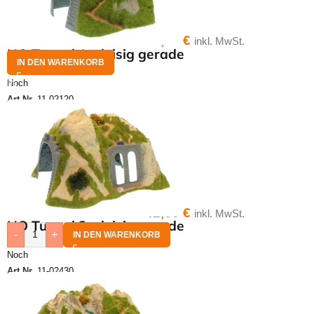
20,50
€
inkl. MwSt.
HO Tunnel 1-gleisig gerade
IN DEN WARENKORB
Noch
Art.Nr.
11-02120
42,00
€
inkl. MwSt.
HO Tunnel 2-gleisig gerade
-
+
IN DEN WARENKORB
Noch
Art.Nr.
11-02430