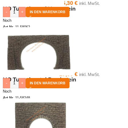
15,30
€
inkl. MwSt.
HO Tunnelportal Naturstein
-
+
IN DEN WARENKORB
Noch
Art.Nr.
11-58062
17,30
€
inkl. MwSt.
HO Tunnelportal Bruchstein
-
+
IN DEN WARENKORB
Noch
Art.Nr.
11-58248