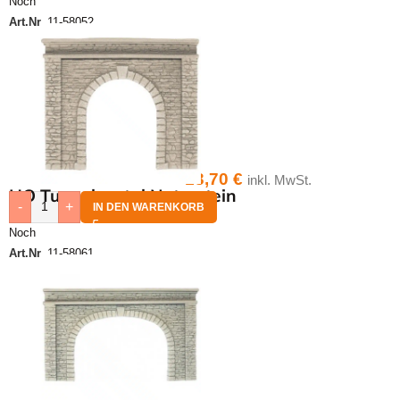
Noch
Art.Nr.
11-58052
13,70
€
inkl. MwSt.
HO Tunnelportal Naturstein
-
+
IN DEN WARENKORB
Noch
Art.Nr.
11-58061