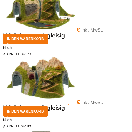
46,00
€
inkl. MwSt.
HO Ecktunnel 1-gleisig
IN DEN WARENKORB
Noch
Art.Nr.
11-05170
47,00
€
inkl. MwSt.
HO Ecktunnel 2-gleisig
IN DEN WARENKORB
Noch
Art.Nr.
11-05180