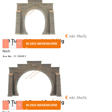
13,70
€
inkl. MwSt.
HO Tunnel-Portal 1-gleisig
-
+
IN DEN WARENKORB
Noch
Art.Nr.
11-58051
15,30
€
inkl. MwSt.
HO Tunnel-Portal 2-gleisig
-
+
IN DEN WARENKORB