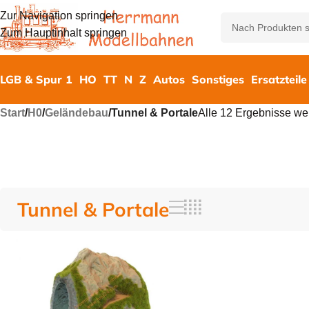
Zur Navigation springen
Zum Hauptinhalt springen
LGB & Spur 1
HO
TT
N
Z
Autos
Sonstiges
Ersatzteile
Start
/
H0
/
Geländebau
/
Tunnel & Portale
Alle 12 Ergebnisse we
Tunnel & Portale