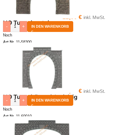
12,00
€
inkl. MwSt.
HO Tunnelportal
-
+
IN DEN WARENKORB
Noch
Art.Nr.
11-58300
5,90
€
inkl. MwSt.
HO Tunnel-Portal 1-gleisig
-
+
IN DEN WARENKORB
Noch
Art.Nr.
11-60010