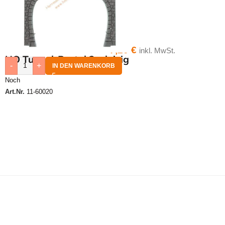
7,20
€
inkl. MwSt.
HO Tunnel-Portal 2-gleisig
-
+
IN DEN WARENKORB
Noch
Art.Nr.
11-60020