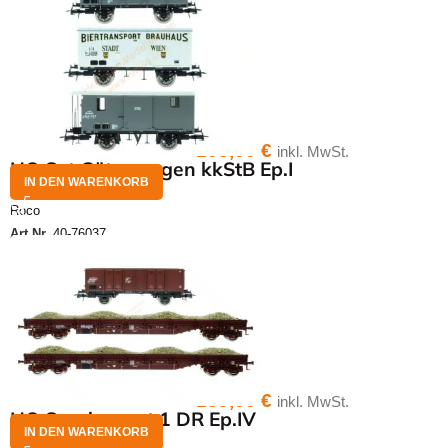
108,00
€
inkl. MwSt.
HO Set Güterwagen kkStB Ep.I
IN DEN WARENKORB
Roco
Art.Nr.
40-76037
139,00
€
inkl. MwSt.
HO Sandzugset 1 DR Ep.IV
IN DEN WARENKORB