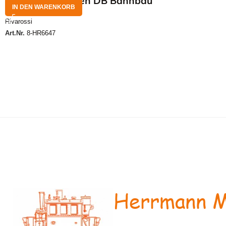
HO Set Bauwagen DB Bahnbau
IN DEN WARENKORB
Rivarossi
Art.Nr.
8-HR6647
Herrmann M