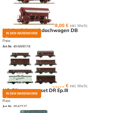
88,00
€
inkl. MwSt.
HO Set Schwenkdachwagen DB
IN DEN WARENKORB
Roco
Art.Nr.
40-6600124
81,00
€
inkl. MwSt.
HO Güterwagenset DR Ep.III
IN DEN WARENKORB
Roco
Art.Nr.
40-67127