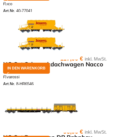
Roco
Art.Nr.
40-77041
117,00
€
inkl. MwSt.
HO Set Schwenkdachwagen Nacco
IN DEN WARENKORB
Rivarossi
Art.Nr.
8-HR6546
96,90
€
inkl. MwSt.