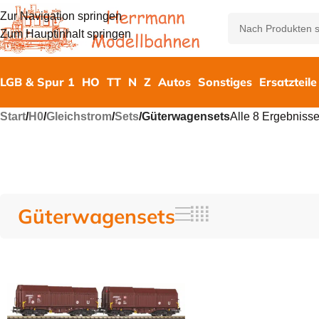
Zur Navigation springen
Zum Hauptinhalt springen
LGB & Spur 1
HO
TT
N
Z
Autos
Sonstiges
Ersatzteile
Start
/
H0
/
Gleichstrom
/
Sets
/
Güterwagensets
Alle 8 Ergebniss
Güterwagensets