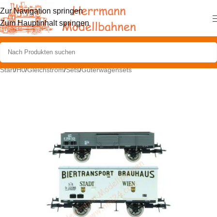
Zur Navigation springen
Zum Hauptinhalt springen
Start
/
H0
/
Gleichstrom
/
Sets
/
Güterwagensets