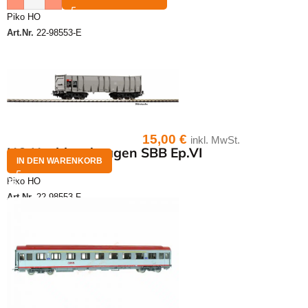
Piko HO
Art.Nr.
22-98553-E
15,00
€
inkl. MwSt.
HO Hochbordwagen SBB Ep.VI
IN DEN WARENKORB
Piko HO
Art.Nr.
22-98553-F