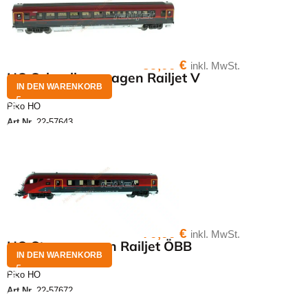
39,00
€
inkl. MwSt.
HO Schnellzugwagen Railjet V
IN DEN WARENKORB
Piko HO
Art.Nr.
22-57643
70,00
€
inkl. MwSt.
HO Steuerwagen Railjet ÖBB
IN DEN WARENKORB
Piko HO
Art.Nr.
22-57672