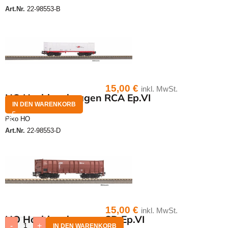
Art.Nr.
22-98553-B
15,00
€
inkl. MwSt.
HO Hochbordwagen RCA Ep.VI
IN DEN WARENKORB
Piko HO
Art.Nr.
22-98553-D
15,00
€
inkl. MwSt.
HO Hochbordwagen CD Ep.VI
-
+
IN DEN WARENKORB