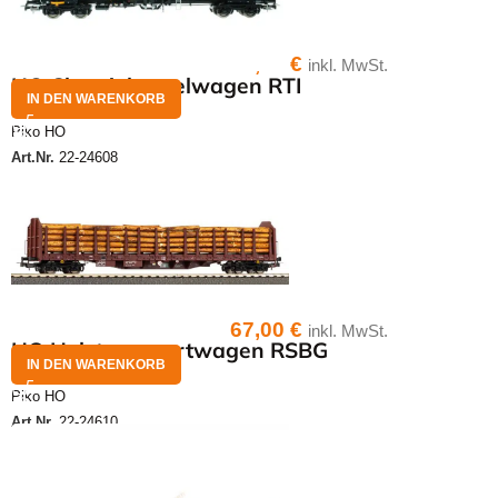
64,00
€
inkl. MwSt.
HO Chemiekesselwagen RTI
IN DEN WARENKORB
Piko HO
Art.Nr.
22-24608
67,00
€
inkl. MwSt.
HO Holztransportwagen RSBG
IN DEN WARENKORB
Piko HO
Art.Nr.
22-24610