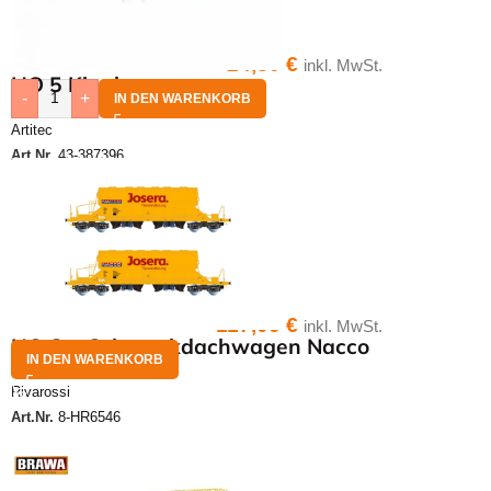
24,30
€
inkl. MwSt.
HO 5 Kipploren
-
+
IN DEN WARENKORB
Artitec
Art.Nr.
43-387396
117,00
€
inkl. MwSt.
HO Set Schwenkdachwagen Nacco
IN DEN WARENKORB
Rivarossi
Art.Nr.
8-HR6546