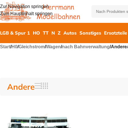
Zur Navigation springen
Zum Hauptinhalt springen
LGB & Spur 1
HO
TT
N
Z
Autos
Sonstiges
Ersatzteile
Start
/
H0
/
Gleichstrom
/
Wagen
/
nach Bahnverwaltung
/
Andere
Andere