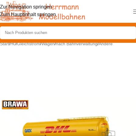
Zur Navigation springen
Zum Hauptinhalt springen
Start
/
H0
/
Gleichstrom
/
Wagen
/
nach Bahnverwaltung
/
Andere