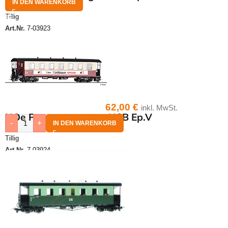
IN DEN WARENKORB
Tillig
Art.Nr.
7-03923
62,00
€
inkl. MwSt.
HOe Personenwagen HSB Ep.V
-
+
IN DEN WARENKORB
Tillig
Art.Nr.
7-03924