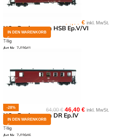
64,00
€
inkl. MwSt.
HOe Packwagen HSB Ep.V/VI
IN DEN WARENKORB
Tillig
Art.Nr.
7-03941
-28%
46,40
€
64,00
€
inkl. MwSt.
HOe Packwagen DR Ep.IV
IN DEN WARENKORB
Tillig
Art.Nr.
7-03946