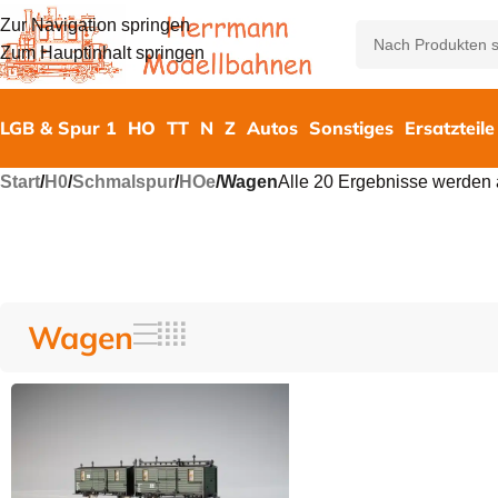
Zur Navigation springen
Zum Hauptinhalt springen
LGB & Spur 1
HO
TT
N
Z
Autos
Sonstiges
Ersatzteile
Start
/
H0
/
Schmalspur
/
HOe
/
Wagen
Alle 20 Ergebnisse werden 
Wagen