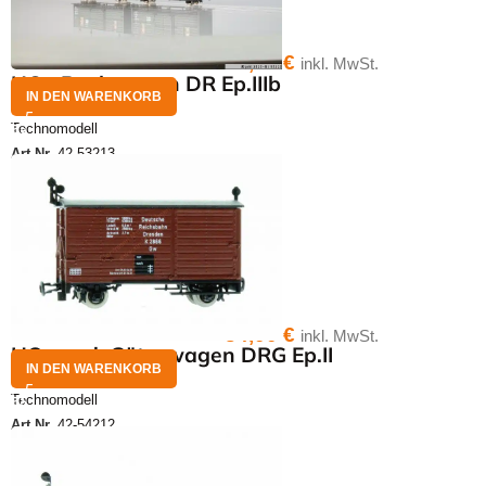
52,50
€
inkl. MwSt.
HOe Packwagen DR Ep.IIIb
IN DEN WARENKORB
Technomodell
Art.Nr.
42-53213
34,00
€
inkl. MwSt.
HOe ged. Güterwagen DRG Ep.II
IN DEN WARENKORB
Technomodell
Art.Nr.
42-54212