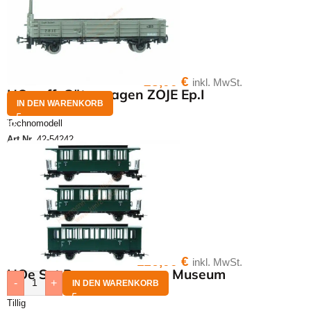
28,00
€
inkl. MwSt.
HOe off. Güterwagen ZOJE Ep.I
IN DEN WARENKORB
Technomodell
Art.Nr.
42-54242
116,00
€
inkl. MwSt.
HOe Set Personenwagen Museum
-
+
IN DEN WARENKORB
Tillig