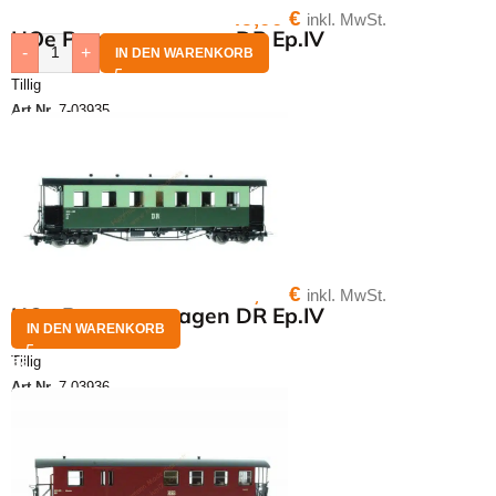
49,00
€
inkl. MwSt.
HOe Personenwagen DR Ep.IV
-
+
IN DEN WARENKORB
Tillig
Art.Nr.
7-03935
49,00
€
inkl. MwSt.
HOe Personenwagen DR Ep.IV
IN DEN WARENKORB
Tillig
Art.Nr.
7-03936