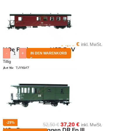
64,00
€
inkl. MwSt.
HOe Packwagen HSB Ep.V
-
+
IN DEN WARENKORB
Tillig
Art.Nr.
7-03947
-29%
37,20
€
52,50
€
inkl. MwSt.
HOe Personenwagen DR Ep.III