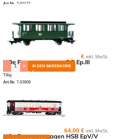
Art.Nr.
7-01177
49,50
€
inkl. MwSt.
HOe Personenwagen DR Ep.III
-
+
IN DEN WARENKORB
Tillig
Art.Nr.
7-03908
64,00
€
inkl. MwSt.
HOe Personenwagen HSB EpV/V