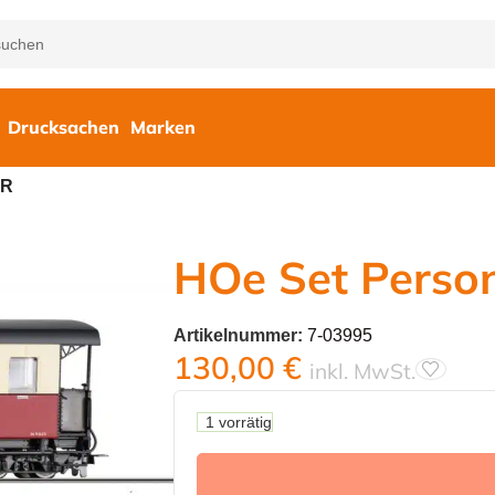
Drucksachen
Marken
DR
HOe Set Pers
Artikelnummer:
7-03995
130,00
€
inkl. MwSt.
1 vorrätig