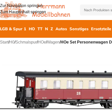
Zur Navigation springen
Zum Hauptinhalt springen
LGB & Spur 1
HO
TT
N
Z
Autos
Sonstiges
Ersatzteile
Start
/
H0
/
Schmalspur
/
HOe
/
Wagen
/
HOe Set Personenwagen 