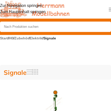
Zur Navigation springen
Zum Hauptinhalt springen
Start
/
H0
/
Zubehör
/
Elektrik
/
Signale
Signale