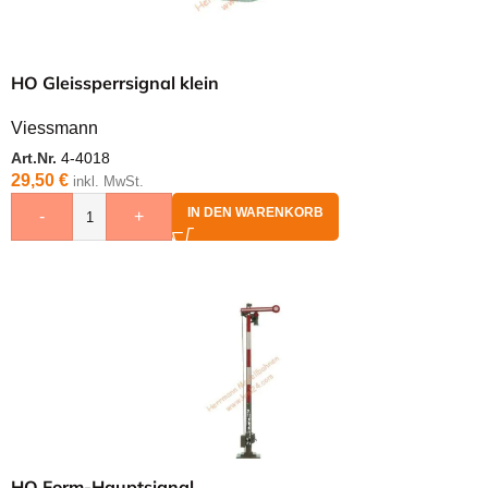
HO Gleissperrsignal klein
Viessmann
Art.Nr.
4-4018
29,50
€
inkl. MwSt.
IN DEN WARENKORB
-
+
HO Form-Hauptsignal