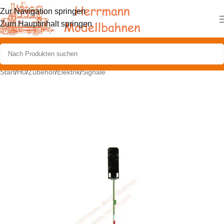
Zur Navigation springen
Zum Hauptinhalt springen
Start
/
H0
/
Zubehör
/
Elektrik
/
Signale