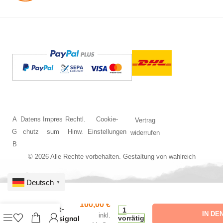
A
Datens
Impres
Rechtl.
Cookie-
Vertrag
G
chutz
sum
Hinw.
Einstellungen
widerrufen
B
© 2026 Alle Rechte vorbehalten. Gestaltung von
wahlreich
Deutsch
▼
100,00
€
HO Licht-
1
IN DE
inkl.
Ausfahrsignal
vorrätig