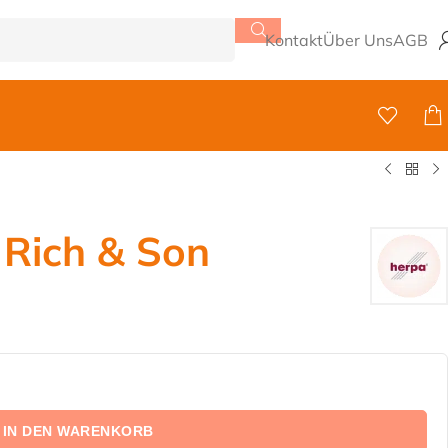
Kontakt
Über Uns
AGB
 Rich & Son
IN DEN WARENKORB