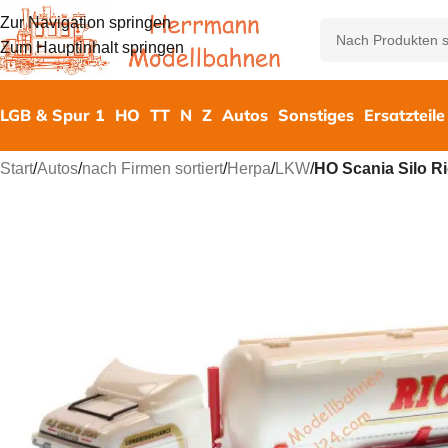
Zur Navigation springen
Zum Hauptinhalt springen
LGB & Spur 1
HO
TT
N
Z
Autos
Sonstiges
Ersatzteile
Start
/
Autos
/
nach Firmen sortiert
/
Herpa
/
LKW
/
HO Scania Silo R